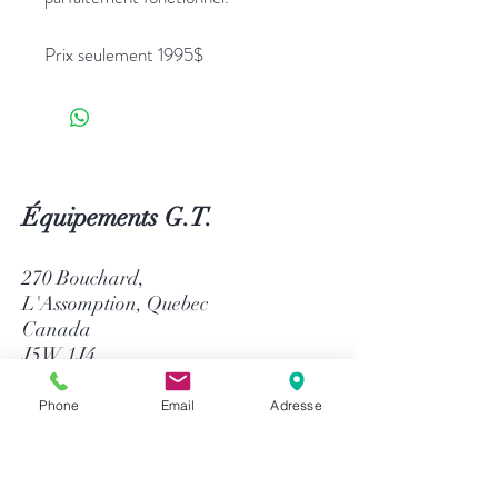
Prix seulement 1995$
Équipements G.T.
270 Bouchard,
L'Assomption, Quebec
Canada
J5W 1J4
514-758-8484
Phone
Email
Adresse
1-866-758-8484
info@gtequip.com