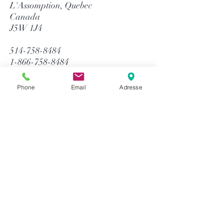
L'Assomption, Quebec
Canada
J5W 1J4
514-758-8484
1-866-758-8484
info@gtequip.com
Phone
Email
Adresse
Aide
Politique de confidentialité
Modalités et conditions
Retour & Garantie
Méthodes de paiement