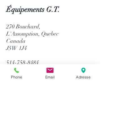
Équipements G.T.
270 Bouchard,
L'Assomption, Quebec
Canada
J5W 1J4
514-758-8484
1-866-758-8484
info@gtequip.com
Phone
Email
Adresse
Aide
Politique de confidentialité
Modalités et conditions
Retour & Garantie