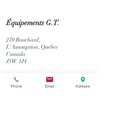
Équipements G.T.
270 Bouchard,
L'Assomption, Quebec
Canada
J5W 1J4
514-758-8484
1-866-758-8484
Phone
Email
Adresse
info@gtequip.com
Aide
Politique de confidentialité