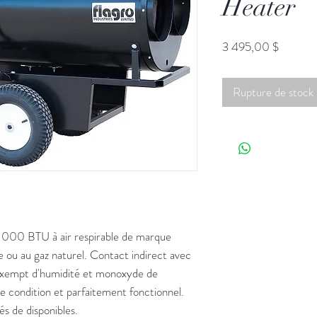
Heater
Prix
3 495,00 $
Rupture de stock
 000 BTU à air respirable de marque
u au gaz naturel. Contact indirect avec
t exempt d'humidité et monoxyde de
 condition et parfaitement fonctionnel.
s de disponibles.