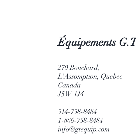
Équipements G.T
270 Bouchard,
L'Assomption, Quebec
Canada
J5W 1J4
514-758-8484
1-866-758-8484
info@gtequip.com