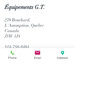
Équipements G.T.
270 Bouchard,
L'Assomption, Quebec
Canada
J5W 1J4
514-758-8484
1-866-758-8484
info@gtequip.com
Phone
Email
Adresse
Aide
Politique de confidentialité
Modalités et conditions
Retour & Garantie