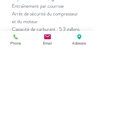
Entraînement par courroie
Arrêt de sécurité du compresseur
et du moteur
Capacité de carburant : 5,3 gallons
Crochets de levage inclus
Phone
Email
Adresse
298 lbs
74 dBA à 23 pieds
Dimensions : 34 po L x 26 po l x
23 po H
Prix seulement 6495$
Équipements G.T.