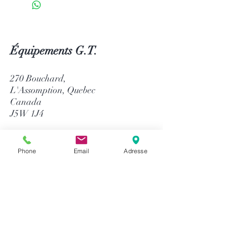
Équipements G.T.
270 Bouchard,
L'Assomption, Quebec
Canada
J5W 1J4
514-758-8484
1-866-758-8484
Phone
Email
Adresse
info@gtequip.com
Aide