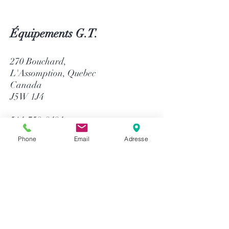
Équipements G.T.
270 Bouchard,
L'Assomption, Quebec
Canada
J5W 1J4
514-758-8484
1-866-758-8484
Phone
Email
Adresse
info@gtequip.com
Aide
Politique de confidentialité