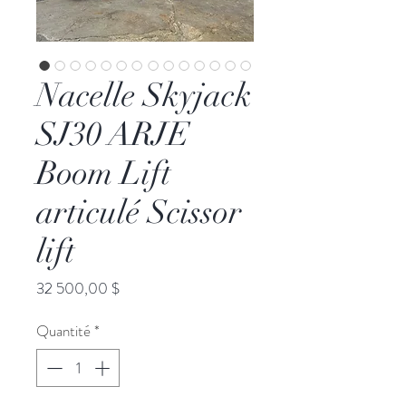
Nacelle Skyjack
SJ30 ARJE
Boom Lift
articulé Scissor
lift
Prix
32 500,00 $
Quantité
*