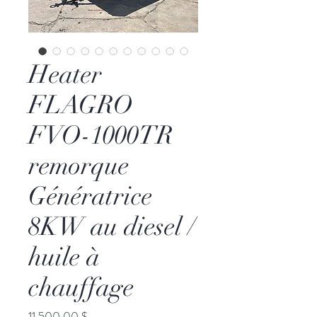
Heater
FLAGRO
FVO-1000TR
remorque
Génératrice
8KW au diesel /
huile à
chauffage
Prix
11 500,00 $