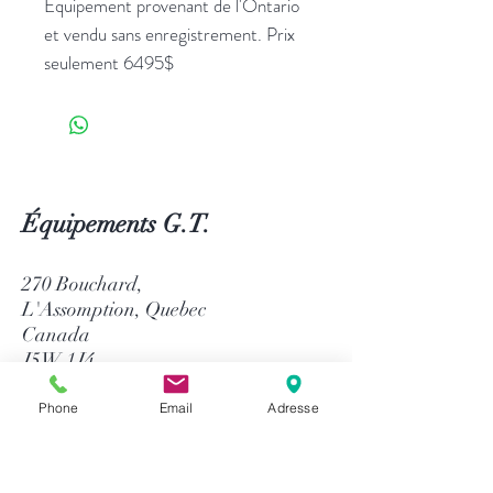
Équipement provenant de l'Ontario
et vendu sans enregistrement. Prix
seulement 6495$
Équipements G.T.
270 Bouchard,
L'Assomption, Quebec
Canada
J5W 1J4
514-758-8484
Phone
Email
Adresse
1-866-758-8484
info@gtequip.com