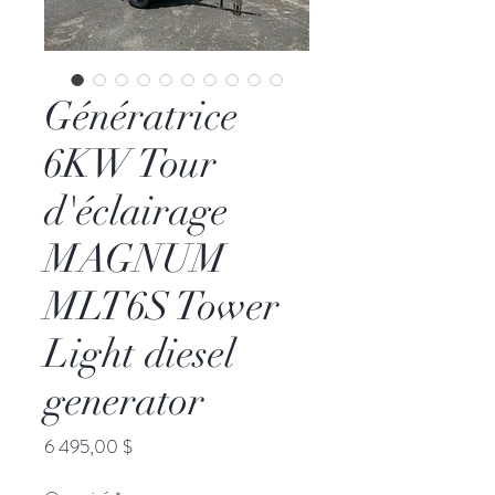
Génératrice
6KW Tour
d'éclairage
MAGNUM
MLT6S Tower
Light diesel
generator
Prix
6 495,00 $