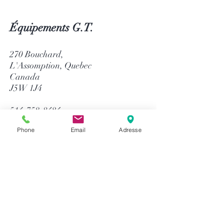
Équipements G.T.
270 Bouchard,
L'Assomption, Quebec
Canada
J5W 1J4
514-758-8484
1-866-758-8484
Phone
Email
Adresse
info@gtequip.com
Aide
Politique de confidentialité
Modalités et conditions