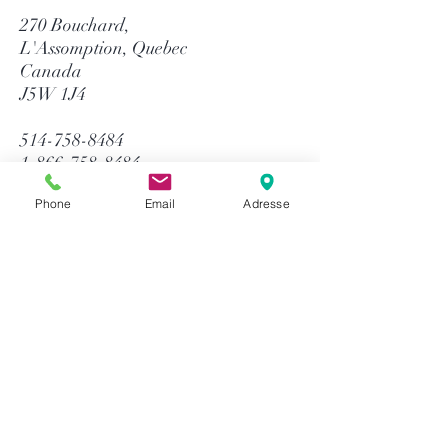
270 Bouchard,
L'Assomption, Quebec
Canada
J5W 1J4
514-758-8484
1-866-758-8484
info@gtequip.com
Phone
Email
Adresse
Aide
Politique de confidentialité
Modalités et conditions
Retour & Garantie
Méthodes de paiement