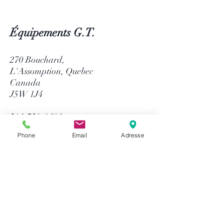
Équipements G.T.
270 Bouchard,
L'Assomption, Quebec
Canada
J5W 1J4
514-758-8484
1-866-758-8484
Phone
Email
Adresse
info@gtequip.com
Aide
Politique de confidentialité