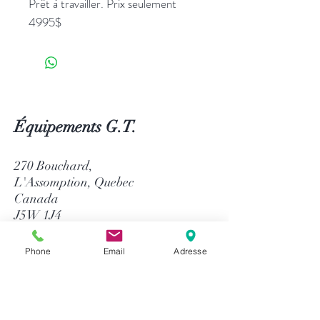
Prêt à travailler. Prix seulement
4995$
Équipements G.T.
270 Bouchard,
L'Assomption, Quebec
Canada
J5W 1J4
514-758-8484
Phone
Email
Adresse
1-866-758-8484
info@gtequip.com